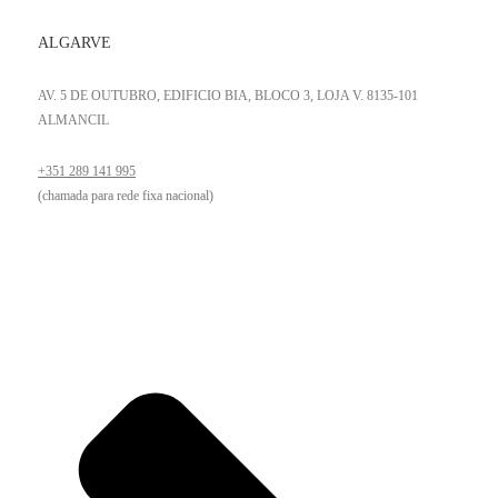
ALGARVE
AV. 5 DE OUTUBRO, EDIFICIO BIA, BLOCO 3, LOJA V. 8135-101
ALMANCIL
+351 289 141 995
(chamada para rede fixa nacional)