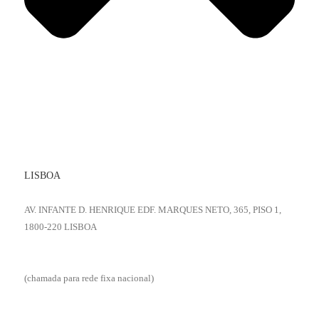
LISBOA
AV. INFANTE D. HENRIQUE EDF. MARQUES NETO, 365, PISO 1,
1800-220 LISBOA
+351 218 531 151
(chamada para rede fixa nacional)