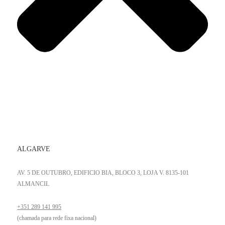
ALGARVE
AV. 5 DE OUTUBRO, EDIFICIO BIA, BLOCO 3, LOJA V. 8135-101
ALMANCIL
+351 289 141 995
(chamada para rede fixa nacional)