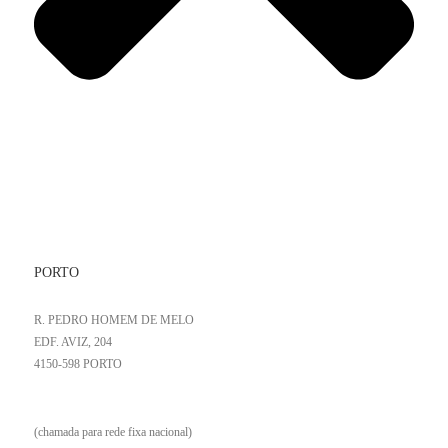
PORTO
R. PEDRO HOMEM DE MELO
EDF. AVIZ, 204
4150-598 PORTO
+351 223 251 371
(chamada para rede fixa nacional)