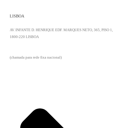
LISBOA
AV. INFANTE D. HENRIQUE EDF. MARQUES NETO, 365, PISO 1,
1800-220 LISBOA
+351 218 531 151
(chamada para rede fixa nacional)