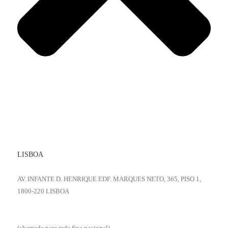
LISBOA
AV. INFANTE D. HENRIQUE EDF. MARQUES NETO, 365, PISO 1,
1800-220 LISBOA
+351 218 531 151
(chamada para rede fixa nacional)