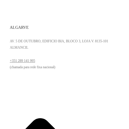
ALGARVE
AV. 5 DE OUTUBRO, EDIFICIO BIA, BLOCO 3, LOJA V. 8135-101
ALMANCIL
+351 289 141 995
(chamada para rede fixa nacional)