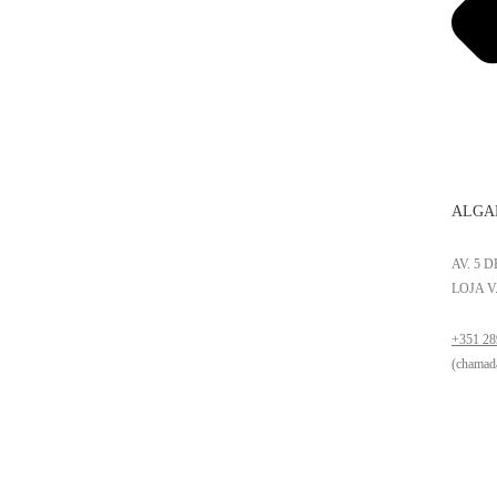
ALGA
AV. 5 
LOJA V
+351 28
(chamada