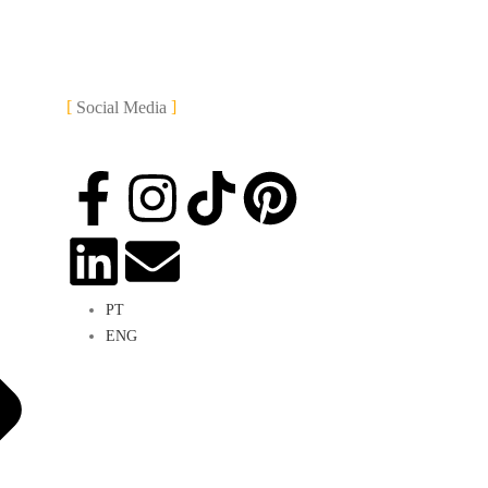
Social Media
PT
ENG