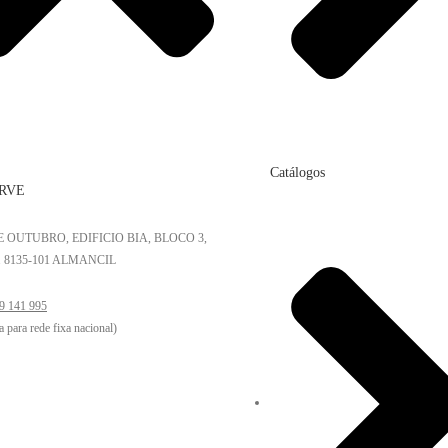
Catálogos
RVE
DE OUTUBRO, EDIFICIO BIA, BLOCO 3,
. 8135-101 ALMANCIL
9 141 995
 para rede fixa nacional)