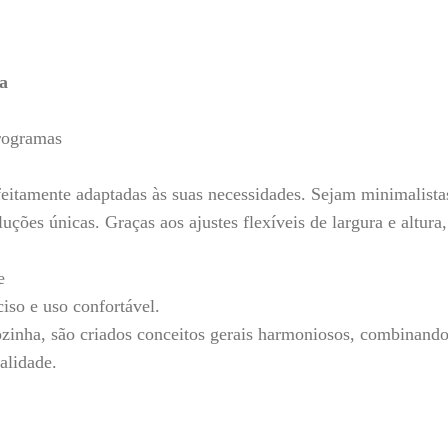
a
rogramas
amente adaptadas às suas necessidades. Sejam minimalistas
luções únicas. Graças aos ajustes flexíveis de largura e altur
e
iso e uso confortável.
inha, são criados conceitos gerais harmoniosos, combinand
alidade.