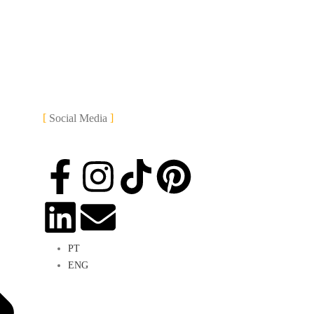
Social Media
PT
ENG