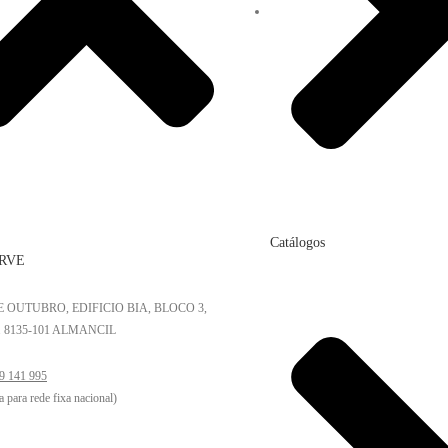
Catálogos
RVE
DE OUTUBRO, EDIFICIO BIA, BLOCO 3,
. 8135-101 ALMANCIL
9 141 995
 para rede fixa nacional)