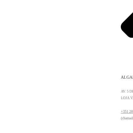
ALGA
AV. 5 
LOJA V
+351 28
(chamada